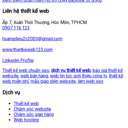
Xem thêm phần mềm hỗ trợ chạy backlink tự động
Liên hệ thiết kế web
Ấp 7, Xuân Thới Thượng, Hóc Môn, TP.HCM
0907.116.123
hoangdieu2c2003@gmail.com
www.thietkeweb123.com
Linkedin Profile
Thiết kế web chuẩn seo
,
dịch vụ thiết kế web
,
báo giá thiết kế
website
,
web bán hàng
,
web tin tức giới thiệu công ty
,
thiết kế
web miễn phí
,
mẫu giao diện website
,
làm web seo
Dịch vụ
Thiết kế web
Chăm sóc website
Chăm sóc gian hàng
Web hosting