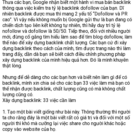
Thưa các bạn, Google nhận biết một hành vi mua bán backlink
thông qua việc kiểm tra tỷ lệ backlink dofollow của bạn. Dĩ
nhiên backlink được mua thì mang 2 yếu tố “Dofollow và PR
cao”. Vì vậy nếu không muốn bị Google gửi thư là bạn đang có
chiến dịch tạo liên kết không tự nhiên, thì hãy duy trì tỷ lệ
nofollow và dofollow là 50/50. Tiếp theo, đối với nhiều người
mới, đừng cố gắng tìm hiểu làm sao để tìm blog dofollow, làm
thế nào để xây dựng backlink chất lượng. Các bạn cứ đi xây
dựng backlink theo cách của mình, tìm được trang nào thì làm
trang đấy, dần dà bạn sẽ biết cách điều chỉnh phương pháp
xây dựng backlink của mình hiệu quả hơn. Đó là mình khuyên
thật lòng.
Nhưng để dễ dàng cho các bạn hơn và biết nên làm gì để có
backlink, mình xin chia sẻ cho các bạn 33 việc làm mà bạn có
thể nhận được backlink, chất lượng cũng có mà không chất
lượng cũng có.
Xây dựng backlink: 33 việc cần làm
1. Tạo một bài viết giống như bài này. Thông thường thì người
ta cho rằng đây là một bài viết rất có giá trị và đối với một số
người thì khó mà cưỡng lại việc share cho người khác hoặc
copy vào website của họ.