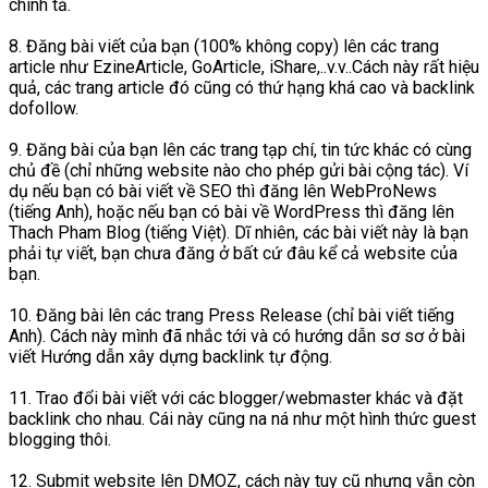
chính tả.
8. Đăng bài viết của bạn (100% không copy) lên các trang
article như EzineArticle, GoArticle, iShare,..v.v..Cách này rất hiệu
quả, các trang article đó cũng có thứ hạng khá cao và backlink
dofollow.
9. Đăng bài của bạn lên các trang tạp chí, tin tức khác có cùng
chủ đề (chỉ những website nào cho phép gửi bài cộng tác). Ví
dụ nếu bạn có bài viết về SEO thì đăng lên WebProNews
(tiếng Anh), hoặc nếu bạn có bài về WordPress thì đăng lên
Thach Pham Blog (tiếng Việt). Dĩ nhiên, các bài viết này là bạn
phải tự viết, bạn chưa đăng ở bất cứ đâu kể cả website của
bạn.
10. Đăng bài lên các trang Press Release (chỉ bài viết tiếng
Anh). Cách này mình đã nhắc tới và có hướng dẫn sơ sơ ở bài
viết Hướng dẫn xây dựng backlink tự động.
11. Trao đổi bài viết với các blogger/webmaster khác và đặt
backlink cho nhau. Cái này cũng na ná như một hình thức guest
blogging thôi.
12. Submit website lên DMOZ, cách này tuy cũ nhưng vẫn còn