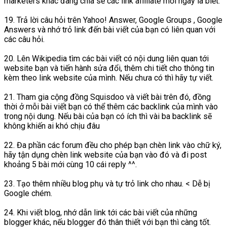
marketers khác đang chia sẻ các link affiliate mỗi ngày là biết.
19. Trả lời câu hỏi trên Yahoo! Answer, Google Groups , Google
Answers và nhớ trỏ link đến bài viết của bạn có liên quan với
các câu hỏi.
20. Lên Wikipedia tìm các bài viết có nội dung liên quan tới
website bạn và tiến hành sửa đổi, thêm chi tiết cho thông tin
kèm theo link website của mình. Nếu chưa có thì hãy tự viết.
21. Tham gia cộng đồng Squisdoo và viết bài trên đó, đồng
thời ở mỗi bài viết bạn có thể thêm các backlink của mình vào
trong nội dung. Nếu bài của bạn có ích thì vài ba backlink sẽ
không khiến ai khó chịu đâu
22. Đa phần các forum đều cho phép bạn chèn link vào chữ ký,
hãy tận dụng chèn link website của bạn vào đó và đi post
khoảng 5 bài mới cùng 10 cái reply ^^.
23. Tạo thêm nhiều blog phụ và tự trỏ link cho nhau. < Dễ bị
Google chém.
24. Khi viết blog, nhớ dẫn link tới các bài viết của những
blogger khác, nếu blogger đó thân thiết với bạn thì càng tốt.