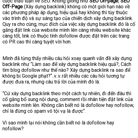
cuộc thảo luận về SEO. Không giống như
SEO On-page
,
SEO
Off-Page
(Xây dựng backlink) không có một giới hạn nào về
các phương pháp áp dụng, hiệu quả hay không thì tùy thuộc
vào trình độ và sự sáng tạo của chiến dịch xây dựng backlink.
Quy ra cho cùng, mục đích của việc xây dựng backlink đó là cố
gắng đặt link của website mình lên càng nhiều website khác
càng tốt, link có thuộc tính dofollow được đặt trên các trang
có PR cao thì càng tuyệt vời hơn.
Mình đã từng thấy nhiều câu hỏi xoay quanh vấn đề xây dựng
backlink như “Làm sao để xây dựng backlink hiệu quả?, Cách
tìm blog dofollow như thế nào? Xây dựng backlink ra sao để
không bị Google phạt?“..v..v..rất nhiều các câu hỏi tương tự
được đưa ra, nhưng câu trả lời của mình đó là:
“Cứ xây dựng backlink theo một cách tự nhiên, đi đến đâu thì
cố gắng bổ sung nội dung, comment rồi nhân tiện đặt link của
website mình lên. Không cần biết nó là dofollow hay nofollow,
chỉ là đừng có spam vô tội vạ là được“.
Vì sao mình lại nói không cần biết nó là dofollow hay
nofollow?