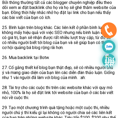
Bởi thông thường tất cả các blogger chuyên nghiệp đều theo
dõi xem ai đặt backlink cho họ và họ sẽ ghé thăm website của
bạn. Đồng thời hãy nhắc nhở họ đặt lại link cho bạn nếu thấy
các bài viết của bạn có ích.
25. Bình luận trên blog khác. Các liên kết ở phần bình luận có lẽ
không mấy hiệu quả với việc SEO nhưng nếu bình luận của bạn
có giá trị, bạn sẽ nhận được rất nhiều lượt truy cập, từ đó sẽ
có nhiều người biết tới blog của bạn và sẽ giúp bạn có thêm
cơ hội quảng bá blog rộng rãi hơn.
26. Mua backlink tại Botw.
27. Cố gắng thiết kế blog bạn thật đẹp, sẽ có nhiều người chú
ý và mang giao diện của bạn lên các diễn đàn thảo luận. Giống
như 1 vài người đã làm với blog của mình. :ah:
28. Tài trợ cho các cuộc thi trên các website khác với quy mô
nhỏ, 100% là họ sẽ đặt link tới website của bạn ở các bài viết
nói về cuộc thi.
29. Tạo một chương trình quà tặng hoặc một cuộc thi, nhiều
người chú ý thì kiểu gì lại không có người chia sẻ các liên kết
của bạn trên những website khác. Tiêu tốn $100, $200 như thế