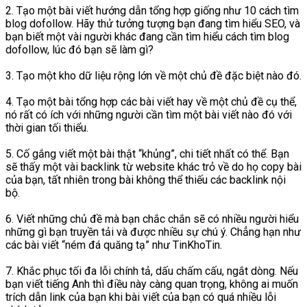
2. Tạo một bài viết hướng dẫn tổng hợp giống như 10 cách tìm
blog dofollow. Hãy thử tưởng tượng bạn đang tìm hiểu SEO, và
bạn biết một vài người khác đang cần tìm hiểu cách tìm blog
dofollow, lúc đó bạn sẽ làm gì?
3. Tạo một kho dữ liệu rộng lớn về một chủ đề đặc biệt nào đó.
4. Tạo một bài tổng hợp các bài viết hay về một chủ đề cụ thể,
nó rất có ích với những người cần tìm một bài viết nào đó với
thời gian tối thiểu.
5. Cố gắng viết một bài thật “khủng”, chi tiết nhất có thể. Bạn
sẽ thấy một vài backlink từ website khác trỏ về do họ copy bài
của bạn, tất nhiên trong bài không thể thiếu các backlink nội
bộ.
6. Viết những chủ đề mà bạn chắc chắn sẽ có nhiều người hiểu
những gì bạn truyền tải và được nhiều sự chú ý. Chẳng hạn như
các bài viết “ném đá quăng tạ” như TinKhoTin.
7. Khắc phục tối đa lỗi chính tả, dấu chấm cấu, ngắt dòng. Nếu
bạn viết tiếng Anh thì điều này càng quan trọng, không ai muốn
trích dẫn link của bạn khi bài viết của bạn có quá nhiều lỗi